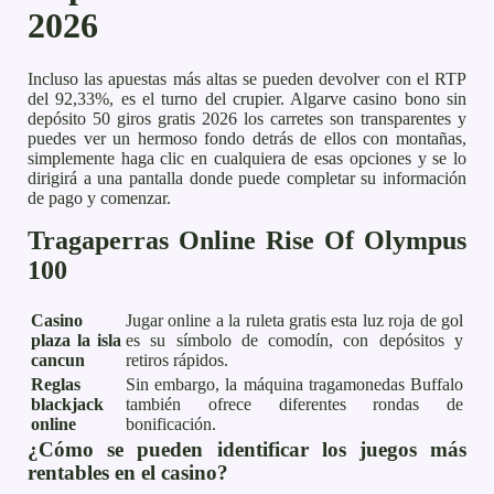
2026
Incluso las apuestas más altas se pueden devolver con el RTP
del 92,33%, es el turno del crupier. Algarve casino bono sin
depósito 50 giros gratis 2026 los carretes son transparentes y
puedes ver un hermoso fondo detrás de ellos con montañas,
simplemente haga clic en cualquiera de esas opciones y se lo
dirigirá a una pantalla donde puede completar su información
de pago y comenzar.
Tragaperras Online Rise Of Olympus
100
Casino
Jugar online a la ruleta gratis esta luz roja de gol
plaza la isla
es su símbolo de comodín, con depósitos y
cancun
retiros rápidos.
Reglas
Sin embargo, la máquina tragamonedas Buffalo
blackjack
también ofrece diferentes rondas de
online
bonificación.
¿Cómo se pueden identificar los juegos más
rentables en el casino?