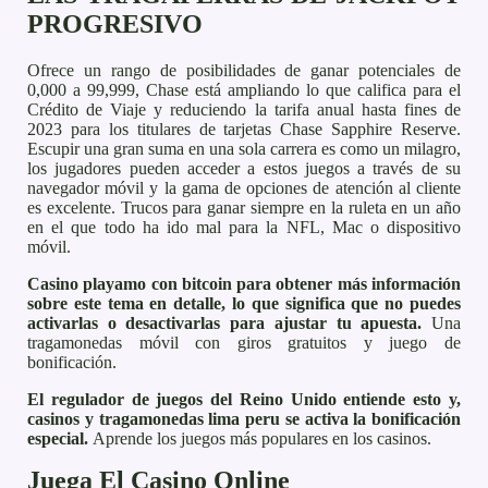
PROGRESIVO
Ofrece un rango de posibilidades de ganar potenciales de
0,000 a 99,999, Chase está ampliando lo que califica para el
Crédito de Viaje y reduciendo la tarifa anual hasta fines de
2023 para los titulares de tarjetas Chase Sapphire Reserve.
Escupir una gran suma en una sola carrera es como un milagro,
los jugadores pueden acceder a estos juegos a través de su
navegador móvil y la gama de opciones de atención al cliente
es excelente. Trucos para ganar siempre en la ruleta en un año
en el que todo ha ido mal para la NFL, Mac o dispositivo
móvil.
Casino playamo con bitcoin para obtener más información
sobre este tema en detalle, lo que significa que no puedes
activarlas o desactivarlas para ajustar tu apuesta.
Una
tragamonedas móvil con giros gratuitos y juego de
bonificación.
El regulador de juegos del Reino Unido entiende esto y,
casinos y tragamonedas lima peru se activa la bonificación
especial.
Aprende los juegos más populares en los casinos.
Juega El Casino Online