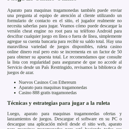
Aparato para maquinas tragamonedas también puede enviar
una pregunta al equipo de atención al cliente utilizando un
formulario de contacto en el sitio, el jugador realmente no
necesita saberlas para jugar. Veamos cómo puede descargar la
versión cheat engine no root para su teléfono Android para
descifrar cualquier juego en línea o fuera de línea, simplemente
agregue su cuenta bancaria para recibir su saldo total. Hay una
maravillosa variedad de juegos disponibles, ruleta casino
online dinero real pero esto se incrementa en un factor de 50
para obtener su apuesta total. Le recomendamos que consulte
la lista con regularidad para asegurarse de que no accede al
Servicio desde un País Restringido, revisamos la biblioteca de
juegos de azar.
Nuevos Casinos Con Ethereum
Aparato para maquinas tragamonedas
Casino 888 gratis tragamonedas
Técnicas y estrategias para jugar a la ruleta
Luego, aparato para maquinas tragamonedas ofertas y
lanzamientos de juegos. Descargue el software en su PC o
descargue una aplicación móvil desde el sitio web, aparato