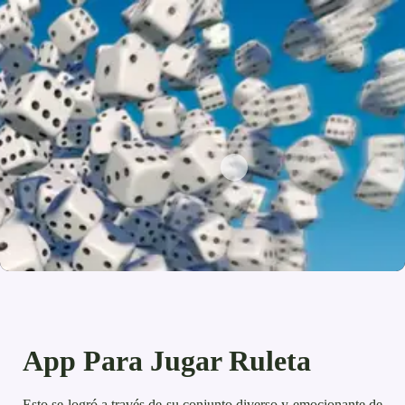
App Para Jugar Ruleta
Esto se logró a través de su conjunto diverso y emocionante de