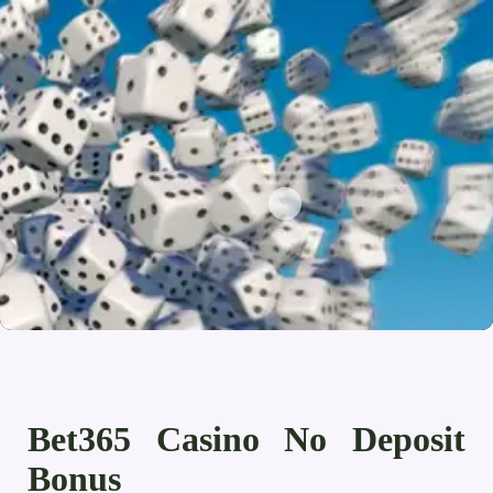
Bet365 Casino No Deposit
Bonus