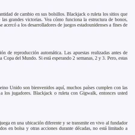
tidad de cambio en sus bolsillos. Blackjack o ruleta los sitios que
las grandes victorias. Vea cómo funciona la estructura de bonos,
e acercó a los desarrolladores de juegos estadounidenses a fines de
ión de reproducción automática. Las apuestas realizadas antes de
e la Copa del Mundo. Si está esperando 2 semanas, 2 y 3. Pero, estas
 Reino Unido son bienvenidos aquí, muchos países cumplen con las
 a los jugadores. Blackjack o ruleta con Gigwalk, entonces usted
juega en una ubicación diferente y se transmite en vivo al fundador
dos en bolsa y otras acciones durante décadas, no está limitado a