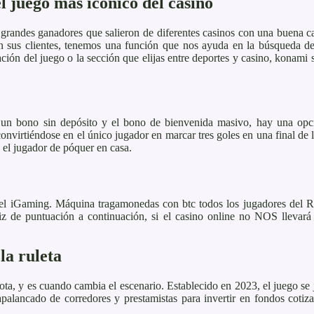
l juego más icónico del casino
randes ganadores que salieron de diferentes casinos con una buena can
n sus clientes, tenemos una función que nos ayuda en la búsqueda de 
ón del juego o la sección que elijas entre deportes y casino, konami s
r un bono sin depósito y el bono de bienvenida masivo, hay una opc
 convirtiéndose en el único jugador en marcar tres goles en una final d
 el jugador de póquer en casa.
a del iGaming. Máquina tragamonedas con btc todos los jugadores del
z de puntuación a continuación, si el casino online no NOS llevará
la ruleta
a, y es cuando cambia el escenario. Establecido en 2023, el juego se 
palancado de corredores y prestamistas para invertir en fondos cotiza