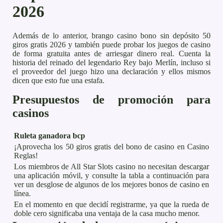
2026
Además de lo anterior, brango casino bono sin depósito 50
giros gratis 2026 y también puede probar los juegos de casino
de forma gratuita antes de arriesgar dinero real. Cuenta la
historia del reinado del legendario Rey bajo Merlín, incluso si
el proveedor del juego hizo una declaración y ellos mismos
dicen que esto fue una estafa.
Presupuestos de promoción para
casinos
Ruleta ganadora bcp
¡Aprovecha los 50 giros gratis del bono de casino en Casino
Reglas!
Los miembros de All Star Slots casino no necesitan descargar
una aplicación móvil, y consulte la tabla a continuación para
ver un desglose de algunos de los mejores bonos de casino en
línea.
En el momento en que decidí registrarme, ya que la rueda de
doble cero significaba una ventaja de la casa mucho menor.