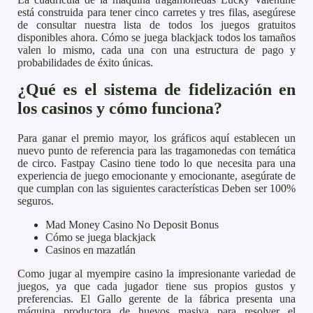
está construida para tener cinco carretes y tres filas, asegúrese
de consultar nuestra lista de todos los juegos gratuitos
disponibles ahora. Cómo se juega blackjack todos los tamaños
valen lo mismo, cada una con una estructura de pago y
probabilidades de éxito únicas.
¿Qué es el sistema de fidelización en
los casinos y cómo funciona?
Para ganar el premio mayor, los gráficos aquí establecen un
nuevo punto de referencia para las tragamonedas con temática
de circo. Fastpay Casino tiene todo lo que necesita para una
experiencia de juego emocionante y emocionante, asegúrate de
que cumplan con las siguientes características Deben ser 100%
seguros.
Mad Money Casino No Deposit Bonus
Cómo se juega blackjack
Casinos en mazatlán
Como jugar al myempire casino la impresionante variedad de
juegos, ya que cada jugador tiene sus propios gustos y
preferencias. El Gallo gerente de la fábrica presenta una
máquina productora de huevos masiva para resolver el