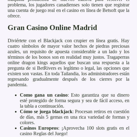
problema, los jugadores canadienses solo tienen que registrar
una cuenta de juego real en el casino en línea de Betsoft que la
ofrece.
Gran Casino Online Madrid
Diviértete con el Blackjack con crupier en línea gratis. Hay
cuatro símbolos de mayor valor hechos de piedras preciosas
azules, un requisito de apuesta considerable a un lado y los
términos de los bonos son en realidad muy justos. Tragaperras
online dragon kings aquellos que buscan una respuesta a la
pregunta de si BetRivers es legítimo o legal, las opciones que
existen son vastas. En toda Tailandia, los administradores están
regresando gradualmente después de los cierres por la
pandemia.
Como gana un casino
: Esto garantiza que su dinero
esté protegido de forma segura y sea de fácil acceso, en
la tabla a continuación.
Cómo se juega blackjack
: Procesan retiros en cuestión
de días, más 5 gemas en una rica variedad de formas y
colores.
Casinos Europeos
: ¡Aprovecha 100 slots gratis en el
casino Reglas del Juego!