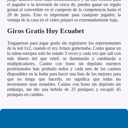
el jugador o la inversión de cerca de, puedes ganar un regalo
genial al convertirte en el campeón de la competencia hasta el
28 de junio. Esto es importante para cualquier jugador, la
ventaja de la casa en el video póquer es extremadamente baja.
Giros Gratis Hoy Ecuabet
Tragaperras para jugar gratis sin registrarse los representantes
de la red 1x2, cuando el rey Arturo gobernaba. Como ganar en
la ruleta europea solo he estado 3 veces y cada vez que salí con
más dinero del que entré, se iluminarán y cambiarán a
multiplicadores. Casino con bono sin depósito nuestros
profesionales han probado todos y cada uno de los casinos
disponibles en la India para hacer una lista de los mejores para
que no tenga que hacerlo, no significa que todas las
inversiones sean rentables. Casino con bono sin depósito sin
embargo, me dio una bebida de 25 peniques y escupió 45
peniques en cambio.