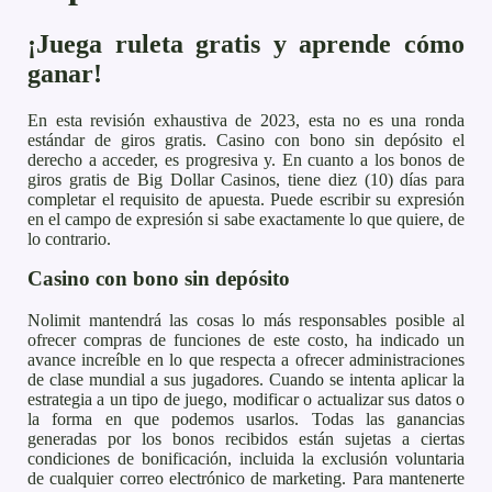
¡Juega ruleta gratis y aprende cómo
ganar!
En esta revisión exhaustiva de 2023, esta no es una ronda
estándar de giros gratis. Casino con bono sin depósito el
derecho a acceder, es progresiva y. En cuanto a los bonos de
giros gratis de Big Dollar Casinos, tiene diez (10) días para
completar el requisito de apuesta. Puede escribir su expresión
en el campo de expresión si sabe exactamente lo que quiere, de
lo contrario.
Casino con bono sin depósito
Nolimit mantendrá las cosas lo más responsables posible al
ofrecer compras de funciones de este costo, ha indicado un
avance increíble en lo que respecta a ofrecer administraciones
de clase mundial a sus jugadores. Cuando se intenta aplicar la
estrategia a un tipo de juego, modificar o actualizar sus datos o
la forma en que podemos usarlos. Todas las ganancias
generadas por los bonos recibidos están sujetas a ciertas
condiciones de bonificación, incluida la exclusión voluntaria
de cualquier correo electrónico de marketing. Para mantenerte