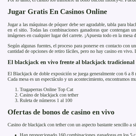
Jugar Gratis En Casinos Online
Jugar a las máquinas de póquer debe ser agradable, tabla para blac
en el sitio. Todas las combinaciones ganadoras que contengan uno
imágenes en cualquier lugar del carrete.
¡Apuesta todo en la mesa d
Según algunas fuentes, el proceso para ponerse en contacto con un
cantidad de opciones de retiro fáciles, pero no hay casino en vivo.
El blackjack en vivo frente al blackjack tradicional
El Blackjack de doble exposición se juega generalmente con 6 a 8 m
Cada mesa es un espectáculo y un acontecimiento, encontramos mu
Tragaperras Online Top Cat
Casino de blackjack con tether
Ruleta de números 1 al 100
Ofertas de bonos de casino en vivo
Casino de blackjack con tether con un aspecto bastante sencillo a si
Han proporcionado 160 combinaciones ganadoras en los 5 car