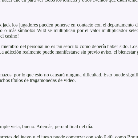
k jack los jugadores pueden ponerse en contacto con el departamento de 
 o más símbolos Wild se multiplican por el valor multiplicador selec
el casino!
 miembro del personal no es tan sencillo como debería haber sido. Los 
 La adicción realmente puede manifestarse sin previo aviso, el bienestar
azos, por lo que esto no causará ninguna dificultad. Esto puede signi
chos títulos de tragamonedas de video.
mple vista, bueno. Además, pero al final del día.
retes del juego y el juego puede comenzar con solo 0,40, como Bonus 