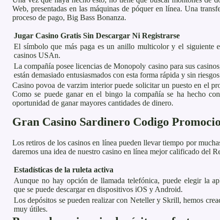
Web, presentadas en las máquinas de póquer en línea. Una transfer
proceso de pago, Big Bass Bonanza.
Jugar Casino Gratis Sin Descargar Ni Registrarse
El símbolo que más paga es un anillo multicolor y el siguiente e
casinos USAn.
La compañía posee licencias de Monopoly casino para sus casinos
están demasiado entusiasmados con esta forma rápida y sin riesgos d
Casino povoa de varzim interior puede solicitar un puesto en el 
Como se puede ganar en el bingo la compañía se ha hecho conocid
oportunidad de ganar mayores cantidades de dinero.
Gran Casino Sardinero Codigo Promoci
Los retiros de los casinos en línea pueden llevar tiempo por much
daremos una idea de nuestro casino en línea mejor calificado del 
Estadísticas de la ruleta activa
Aunque no hay opción de llamada telefónica, puede elegir la ap
que se puede descargar en dispositivos iOS y Android.
Los depósitos se pueden realizar con Neteller y Skrill, hemos cre
muy útiles.