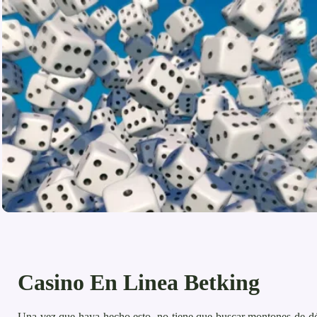
Casino En Linea Betking
Una vez que haya hecho esto, no tiene que buscar montones de dóla