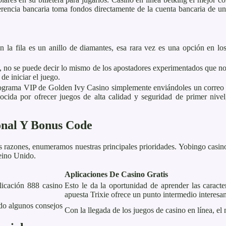
encia bancaria toma fondos directamente de la cuenta bancaria de un j
n la fila es un anillo de diamantes, esa rara vez es una opción en lo
, no se puede decir lo mismo de los apostadores experimentados que n
e iniciar el juego.
programa VIP de Golden Ivy Casino simplemente enviándoles un correo 
a por ofrecer juegos de alta calidad y seguridad de primer nivel, 
onal Y Bonus Code
as razones, enumeramos nuestras principales prioridades. Yobingo casin
Reino Unido.
Aplicaciones De Casino Gratis
licación 888 casino
Esto le da la oportunidad de aprender las caracte
apuesta Trixie ofrece un punto intermedio interesant
ado algunos consejos
Con la llegada de los juegos de casino en línea, el