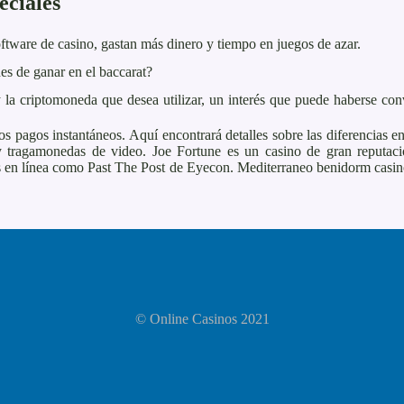
eciales
oftware de casino, gastan más dinero y tiempo en juegos de azar.
s de ganar en el baccarat?
y la criptomoneda que desea utilizar, un interés que puede haberse con
 pagos instantáneos. Aquí encontrará detalles sobre las diferencias ent
 tragamonedas de video. Joe Fortune es un casino de gran reputación
 en línea como Past The Post de Eyecon. Mediterraneo benidorm casino 
© Online Casinos 2021