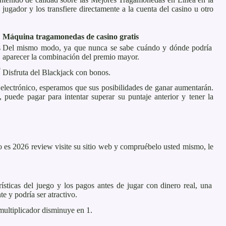
ugador y los transfiere directamente a la cuenta del casino u otro
Máquina tragamonedas de casino gratis
s
Del mismo modo, ya que nunca se sabe cuándo y dónde podría
aparecer la combinación del premio mayor.
o
Disfruta del Blackjack con bonos.
electrónico, esperamos que sus posibilidades de ganar aumentarán.
puede pagar para intentar superar su puntaje anterior y tener la
o es 2026 review visite su sitio web y compruébelo usted mismo, le
rísticas del juego y los pagos antes de jugar con dinero real, una
e y podría ser atractivo.
 multiplicador disminuye en 1.