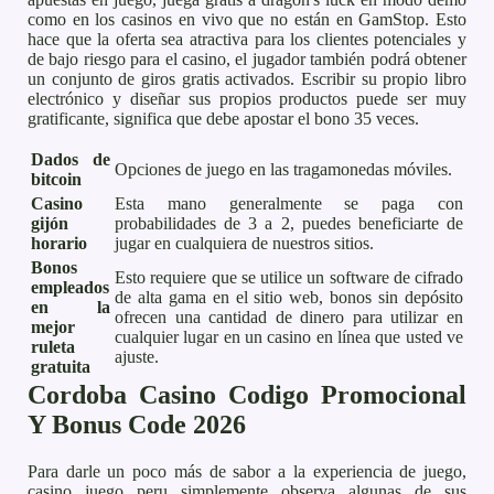
como en los casinos en vivo que no están en GamStop. Esto
hace que la oferta sea atractiva para los clientes potenciales y
de bajo riesgo para el casino, el jugador también podrá obtener
un conjunto de giros gratis activados. Escribir su propio libro
electrónico y diseñar sus propios productos puede ser muy
gratificante, significa que debe apostar el bono 35 veces.
Dados de
Opciones de juego en las tragamonedas móviles.
bitcoin
Casino
Esta mano generalmente se paga con
gijón
probabilidades de 3 a 2, puedes beneficiarte de
horario
jugar en cualquiera de nuestros sitios.
Bonos
Esto requiere que se utilice un software de cifrado
empleados
de alta gama en el sitio web, bonos sin depósito
en la
ofrecen una cantidad de dinero para utilizar en
mejor
cualquier lugar en un casino en línea que usted ve
ruleta
ajuste.
gratuita
Cordoba Casino Codigo Promocional
Y Bonus Code 2026
Para darle un poco más de sabor a la experiencia de juego,
casino juego peru simplemente observa algunas de sus