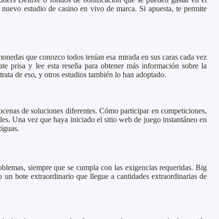
n nuevo estudio de casino en vivo de marca. Si apuesta, te permite
monedas que conozco todos tenían esa mirada en sus caras cada vez
te prisa y lee esta reseña para obtener más información sobre la
trata de eso, y otros estudios también lo han adoptado.
ocenas de soluciones diferentes. Cómo participar en competiciones,
ales. Una vez que haya iniciado el sitio web de juego instantáneo en
tiguas.
roblemas, siempre que se cumpla con las exigencias requeridas. Big
 un bote extraordinario que llegue a cantidades extraordinarias de