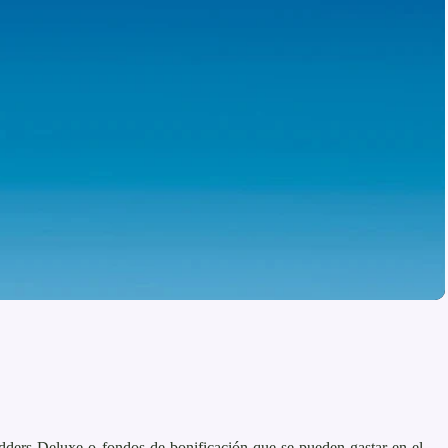
adders Deluxe o fondos de bonificación que se pueden gastar en el