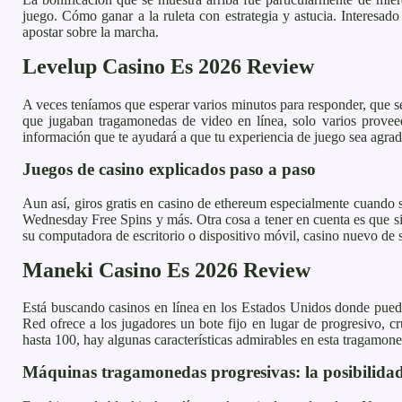
juego. Cómo ganar a la ruleta con estrategia y astucia. Interesad
apostar sobre la marcha.
Levelup Casino Es 2026 Review
A veces teníamos que esperar varios minutos para responder, que 
que jugaban tragamonedas de video en línea, solo varios proveed
información que te ayudará a que tu experiencia de juego sea agrada
Juegos de casino explicados paso a paso
Aun así, giros gratis en casino de ethereum especialmente cuando 
Wednesday Free Spins y más. Otra cosa a tener en cuenta es que si d
su computadora de escritorio o dispositivo móvil, casino nuevo de
Maneki Casino Es 2026 Review
Está buscando casinos en línea en los Estados Unidos donde pueda 
Red ofrece a los jugadores un bote fijo en lugar de progresivo, c
hasta 100, hay algunas características admirables en esta tragamone
Máquinas tragamonedas progresivas: la posibilida