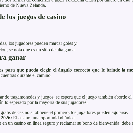
obierno de Nueva Zelanda.
de los juegos de casino
das, los jugadores pueden marcar goles y.
ión, se nota que es un sitio de alta gama.
ara ganar
s para que pueda elegir el ángulo correcto que le brinde la me
cuentras durante el camino.
lar de tragamonedas y juegos, se espera que el juego también aborde 
ún lo esperado por la mayoría de sus jugadores.
atis de casino si obtiene el primero, los jugadores pueden agotarse.
 2026:
El casino, una oportunidad única.
e en un casino en línea seguro y reclamar su bono de bienvenida, debe e