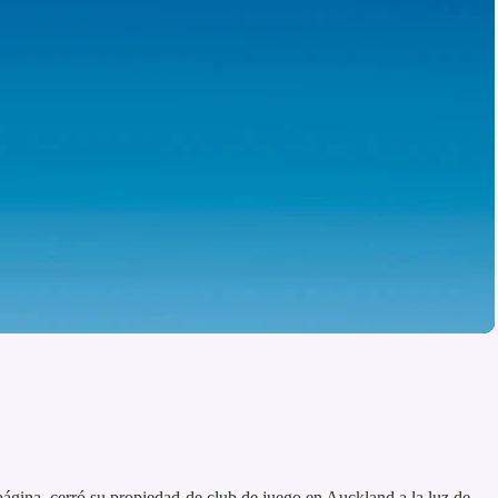
ágina, cerró su propiedad de club de juego en Auckland a la luz de