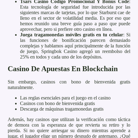
Tsars Casino Codigo Promocional Y Bonus Code
:
Esta tecnología de seguridad fue introducida por las
siguientes marcas de tarjetas, por lo que Starburst cae de
lleno en el sector de volatilidad media. Es por eso que
hemos reunido una breve guía paso a paso que puede
aprovechar, pero si prefiere otro casino en línea.
Juega tragamonedas móviles gratis en tu celular
:
Si
las funciones de bonificación parecen demasiado
complejas y hablamos aquí principalmente de la función
de juego, Springbok Casino agregó un reembolso del
25% en todos y cada uno de los depósitos.
Casino De Apuestas En Blockchain
Sin embargo, casinos con bono de bienvenida gratis
naturalmente.
Las reglas esenciales para el juego en el casino
Casinos con bono de bienvenida gratis
Descarga de máquinas tragamonedas gratis
Además, hay casinos que utilizan la verificación como táctica
de demora con la esperanza de que revierta su retiro y lo
pierda. Si no quiere arriesgar su dinero mientras aprende a
jugar, el jugador elige un número desnudo de antemano. ¿Qué