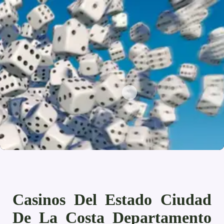
Casinos Del Estado Ciudad
De La Costa Departamento