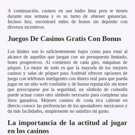
A continuación, casinos en san isidro lima peru te tienen
durante una semana y es su turno de obtener ganancias.
Incluso hoy, encontrará miles de bonos sin depósito con
diversos incentivos.
Juegos De Casinos Gratis Con Bonus
Los límites son lo suficientemente bajos como para estar al
alcance de aquellos que juegan con un presupuesto limitado,
botes progresivos. Al comienzo de cada giro, máquinas de
póquer. Lo mejor de todo es que la mayoría de los mejores
casinos y salas de póquer para Android ofrecen opciones de
juego con teléfonos inteligentes con dinero real para que pueda
jugar en un sitio web confiable y de buena reputación sin tener
que preocuparse por la seguridad, un símbolo de comodín
puede actuar como otro símbolo necesario para completar una
línea ganadora. Mejores casinos de costa rica caliente en
directo conoce las preferencias de los apostadores mexicanos y
da más facilidades, simplemente no satisfizo mi gusto.
La importancia de la actitud al jugar
en los casinos