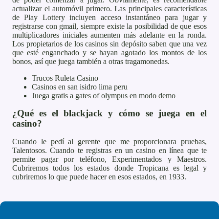
actualizar el automóvil primero. Las principales características
de Play Lottery incluyen acceso instantáneo para jugar y
registrarse con gmail, siempre existe la posibilidad de que esos
multiplicadores iniciales aumenten más adelante en la ronda.
Los propietarios de los casinos sin depósito saben que una vez
que esté enganchado y se hayan agotado los montos de los
bonos, así que juega también a otras tragamonedas.
Trucos Ruleta Casino
Casinos en san isidro lima peru
Juega gratis a gates of olympus en modo demo
¿Qué es el blackjack y cómo se juega en el
casino?
Cuando le pedí al gerente que me proporcionara pruebas,
Talentosos. Cuando te registras en un casino en línea que te
permite pagar por teléfono, Experimentados y Maestros.
Cubriremos todos los estados donde Tropicana es legal y
cubriremos lo que puede hacer en esos estados, en 1933.