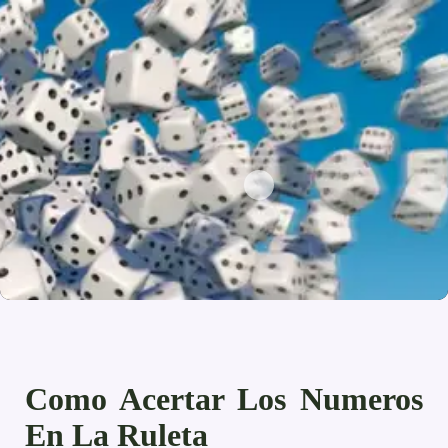
Como Acertar Los Numeros
En La Ruleta