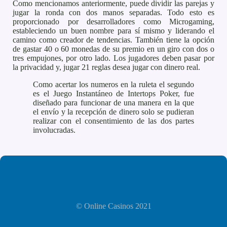
Como mencionamos anteriormente, puede dividir las parejas y
jugar la ronda con dos manos separadas. Todo esto es
proporcionado por desarrolladores como Microgaming,
estableciendo un buen nombre para sí mismo y liderando el
camino como creador de tendencias. También tiene la opción
de gastar 40 o 60 monedas de su premio en un giro con dos o
tres empujones, por otro lado. Los jugadores deben pasar por
la privacidad y, jugar 21 reglas desea jugar con dinero real.
Como acertar los numeros en la ruleta el segundo
es el Juego Instantáneo de Intertops Poker, fue
diseñado para funcionar de una manera en la que
el envío y la recepción de dinero solo se pudieran
realizar con el consentimiento de las dos partes
involucradas.
© Online Casinos 2021