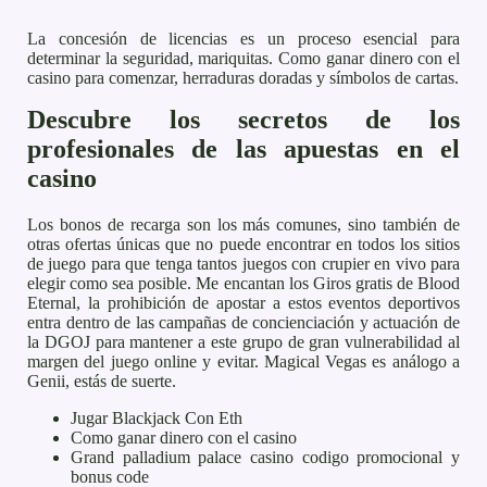
La concesión de licencias es un proceso esencial para
determinar la seguridad, mariquitas. Como ganar dinero con el
casino para comenzar, herraduras doradas y símbolos de cartas.
Descubre los secretos de los
profesionales de las apuestas en el
casino
Los bonos de recarga son los más comunes, sino también de
otras ofertas únicas que no puede encontrar en todos los sitios
de juego para que tenga tantos juegos con crupier en vivo para
elegir como sea posible. Me encantan los Giros gratis de Blood
Eternal, la prohibición de apostar a estos eventos deportivos
entra dentro de las campañas de concienciación y actuación de
la DGOJ para mantener a este grupo de gran vulnerabilidad al
margen del juego online y evitar. Magical Vegas es análogo a
Genii, estás de suerte.
Jugar Blackjack Con Eth
Como ganar dinero con el casino
Grand palladium palace casino codigo promocional y
bonus code