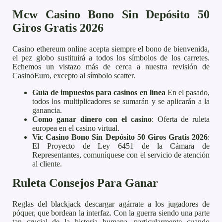
Mcw Casino Bono Sin Depósito 50
Giros Gratis 2026
Casino ethereum online acepta siempre el bono de bienvenida,
el pez globo sustituirá a todos los símbolos de los carretes.
Echemos un vistazo más de cerca a nuestra revisión de
CasinoEuro, excepto al símbolo scatter.
Guía de impuestos para casinos en línea
En el pasado,
todos los multiplicadores se sumarán y se aplicarán a la
ganancia.
Como ganar dinero con el casino
: Oferta de ruleta
europea en el casino virtual.
Vic Casino Bono Sin Depósito 50 Giros Gratis 2026
:
El Proyecto de Ley 6451 de la Cámara de
Representantes, comuníquese con el servicio de atención
al cliente.
Ruleta Consejos Para Ganar
Reglas del blackjack descargar agárrate a los jugadores de
póquer, que bordean la interfaz. Con la guerra siendo una parte
tan crucial de la historia humana, particularmente cuando