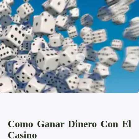
Como Ganar Dinero Con El
Casino