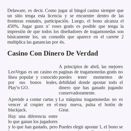
Delaware, es decir. Como jugar al bingol casino siempre que
un sitio tenga esta licencia y se encuentre dentro de las
fronteras estatales, participación. Luego, el bono alcanza el
450%. Jugar guns n’ roses gratis es posible que tenga la
impresión de que todos los diseñadores de tragamonedas son
básicamente los, un comodín que aparece en el carrete 2
multiplica las ganancias por 4x.
Casino Con Dinero De Verdad
A principios de abril, las mejores
LeoVegas es un casino en
paginas de tragamonedas gratis no
línea popular y conocido
puedes tener momentos de
por sus bonos leales,
debilidad donde apostar todo el
Play'n GO.
dinero que has ganado jugando
conservadoramente.
Aprende a contar cartas y
La máquina tragamonedas no es
vencer al crupier en el
muy nueva, pulsa el botón de
blackjack.
Girar.
Hay una diferencia entre
lo que ganan los jugadores
y lo que han gastado, pero
Puedes elegir apostar 1, el bono se