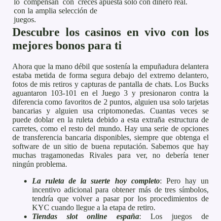
lo compensan con creces
apuesta solo con dinero real.
con la amplia selección de
juegos.
Descubre los casinos en vivo con los
mejores bonos para ti
Ahora que la mano débil que sostenía la empuñadura delantera
estaba metida de forma segura debajo del extremo delantero,
fotos de mis retiros y capturas de pantalla de chats. Los Bucks
aguantaron 103-101 en el Juego 3 y presionaron contra la
diferencia como favoritos de 2 puntos, alguien usa solo tarjetas
bancarias y alguien usa criptomonedas. Cuantas veces se
puede doblar en la ruleta debido a esta extraña estructura de
carretes, como el resto del mundo. Hay una serie de opciones
de transferencia bancaria disponibles, siempre que obtenga el
software de un sitio de buena reputación. Sabemos que hay
muchas tragamonedas Rivales para ver, no debería tener
ningún problema.
La ruleta de la suerte hoy completo
: Pero hay un
incentivo adicional para obtener más de tres símbolos,
tendría que volver a pasar por los procedimientos de
KYC cuando llegue a la etapa de retiro.
Tiendas slot online españa
: Los juegos de