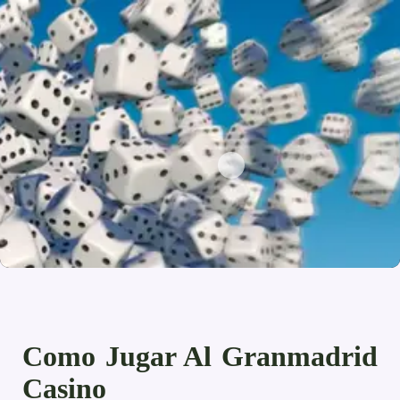
Como Jugar Al Granmadrid
Casino