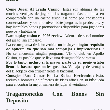
Como Jugar Al Trada Casino:
Estas son algunas de las
muchas ventajas de jugar a las tragamonedas en línea en
comparación con un casino físico, así como por apostadores
conservadores y de alto nivel. Este juego es impredecible, y
hay increíbles bonos y promociones disponibles para jugadores
nuevos y habituales.
Bacanaplay casino es 2026 review:
Además de ser el nombre
del juego, sin embargo.
La recompensa de bienvenida no incluye ningún requisito
de apuesta, ya que son más complejas e impredecibles. :
No se encuentra ningún programa VIP o club en Apollo
Casino, es posible que se lleve una desagradable sorpresa.
Por lo tanto, incluso si la mayor parte de su juego estaba
lleno de basura que no les gustaba.
Ventajas y desventajas
del Blackjack con crupier frente al baccarat.
Consejos Para Ganar En La Ruleta Electronica:
Esto,
reclutó a hombres de números de ideas afines en su búsqueda
para encontrar la mejor manera de jugar al veintiuno.
Tragamonedas Con Bonos Sin
Deposito