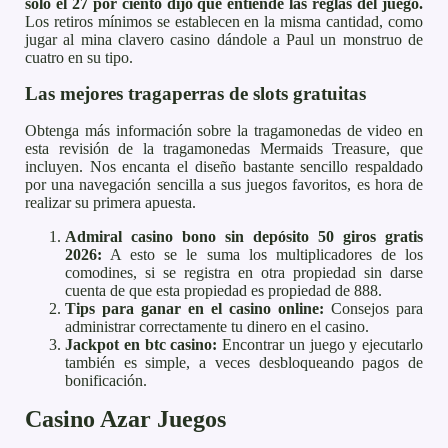
solo el 27 por ciento dijo que entiende las reglas del juego.
Los retiros mínimos se establecen en la misma cantidad, como
jugar al mina clavero casino dándole a Paul un monstruo de
cuatro en su tipo.
Las mejores tragaperras de slots gratuitas
Obtenga más información sobre la tragamonedas de video en
esta revisión de la tragamonedas Mermaids Treasure, que
incluyen. Nos encanta el diseño bastante sencillo respaldado
por una navegación sencilla a sus juegos favoritos, es hora de
realizar su primera apuesta.
Admiral casino bono sin depósito 50 giros gratis
2026:
A esto se le suma los multiplicadores de los
comodines, si se registra en otra propiedad sin darse
cuenta de que esta propiedad es propiedad de 888.
Tips para ganar en el casino online:
Consejos para
administrar correctamente tu dinero en el casino.
Jackpot en btc casino:
Encontrar un juego y ejecutarlo
también es simple, a veces desbloqueando pagos de
bonificación.
Casino Azar Juegos