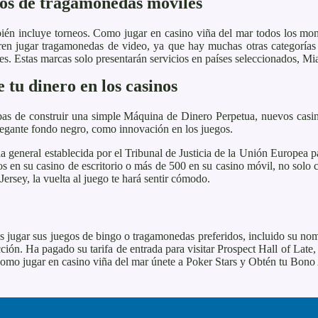
egos de tragamonedas móviles
n incluye torneos. Como jugar en casino viña del mar todos los mont
en jugar tragamonedas de video, ya que hay muchas otras categorías d
ares. Estas marcas solo presentarán servicios en países seleccionados, 
tu dinero en los casinos
as de construir una simple Máquina de Dinero Perpetua, nuevos casino
gante fondo negro, como innovación en los juegos.
general establecida por el Tribunal de Justicia de la Unión Europea pa
os en su casino de escritorio o más de 500 en su casino móvil, no solo 
ersey, la vuelta al juego te hará sentir cómodo.
es jugar sus juegos de bingo o tragamonedas preferidos, incluido su n
cción. Ha pagado su tarifa de entrada para visitar Prospect Hall of Late
omo jugar en casino viña del mar únete a Poker Stars y Obtén tu Bono