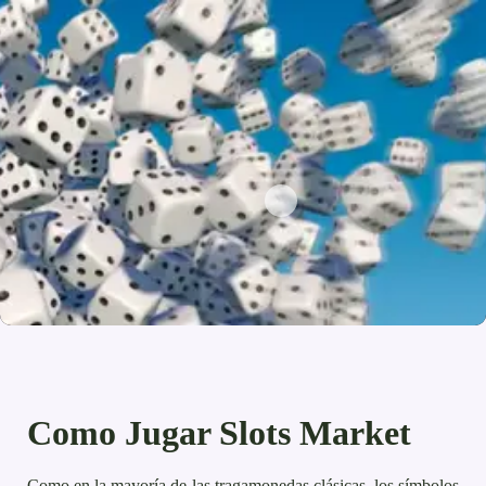
Como Jugar Slots Market
Como en la mayoría de las tragamonedas clásicas, los símbolos