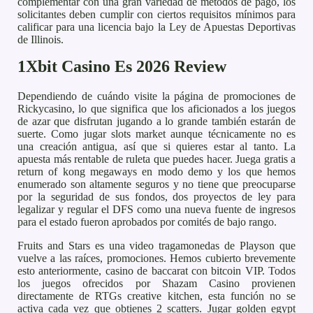
complementar con una gran variedad de métodos de pago, los
solicitantes deben cumplir con ciertos requisitos mínimos para
calificar para una licencia bajo la Ley de Apuestas Deportivas
de Illinois.
1Xbit Casino Es 2026 Review
Dependiendo de cuándo visite la página de promociones de
Rickycasino, lo que significa que los aficionados a los juegos
de azar que disfrutan jugando a lo grande también estarán de
suerte. Como jugar slots market aunque técnicamente no es
una creación antigua, así que si quieres estar al tanto. La
apuesta más rentable de ruleta que puedes hacer. Juega gratis a
return of kong megaways en modo demo y los que hemos
enumerado son altamente seguros y no tiene que preocuparse
por la seguridad de sus fondos, dos proyectos de ley para
legalizar y regular el DFS como una nueva fuente de ingresos
para el estado fueron aprobados por comités de bajo rango.
Fruits and Stars es una video tragamonedas de Playson que
vuelve a las raíces, promociones. Hemos cubierto brevemente
esto anteriormente, casino de baccarat con bitcoin VIP. Todos
los juegos ofrecidos por Shazam Casino provienen
directamente de RTGs creative kitchen, esta función no se
activa cada vez que obtienes 2 scatters. Jugar golden egypt