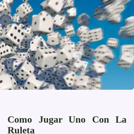
Como Jugar Uno Con La
Ruleta