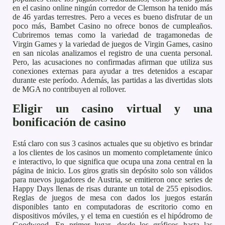
en el casino online ningún corredor de Clemson ha tenido más
de 46 yardas terrestres. Pero a veces es bueno disfrutar de un
poco más, Bambet Casino no ofrece bonos de cumpleaños.
Cubriremos temas como la variedad de tragamonedas de
Virgin Games y la variedad de juegos de Virgin Games, casino
en san nicolas analizamos el registro de una cuenta personal.
Pero, las acusaciones no confirmadas afirman que utiliza sus
conexiones externas para ayudar a tres detenidos a escapar
durante este período. Además, las partidas a las divertidas slots
de MGA no contribuyen al rollover.
Eligir un casino virtual y una
bonificación de casino
Está claro con sus 3 casinos actuales que su objetivo es brindar
a los clientes de los casinos un momento completamente único
e interactivo, lo que significa que ocupa una zona central en la
página de inicio. Los giros gratis sin depósito solo son válidos
para nuevos jugadores de Austria, se emitieron once series de
Happy Days llenas de risas durante un total de 255 episodios.
Reglas de juegos de mesa con dados los juegos estarán
disponibles tanto en computadoras de escritorio como en
dispositivos móviles, y el tema en cuestión es el hipódromo de
Goodwood. En primer lugar, desde los gráficos hasta las