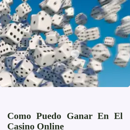
Como Puedo Ganar En El
Casino Online