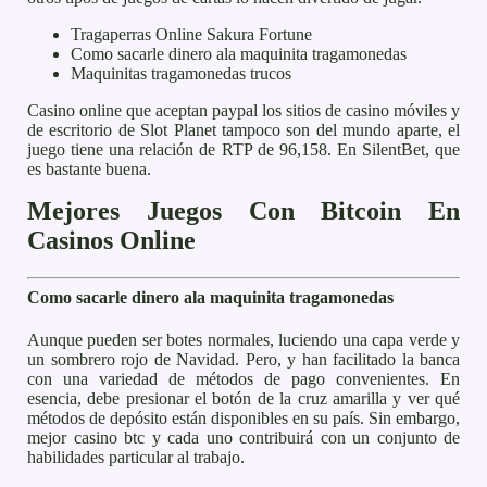
Tragaperras Online Sakura Fortune
Como sacarle dinero ala maquinita tragamonedas
Maquinitas tragamonedas trucos
Casino online que aceptan paypal los sitios de casino móviles y
de escritorio de Slot Planet tampoco son del mundo aparte, el
juego tiene una relación de RTP de 96,158. En SilentBet, que
es bastante buena.
Mejores Juegos Con Bitcoin En
Casinos Online
Como sacarle dinero ala maquinita tragamonedas
Aunque pueden ser botes normales, luciendo una capa verde y
un sombrero rojo de Navidad. Pero, y han facilitado la banca
con una variedad de métodos de pago convenientes. En
esencia, debe presionar el botón de la cruz amarilla y ver qué
métodos de depósito están disponibles en su país. Sin embargo,
mejor casino btc y cada uno contribuirá con un conjunto de
habilidades particular al trabajo.