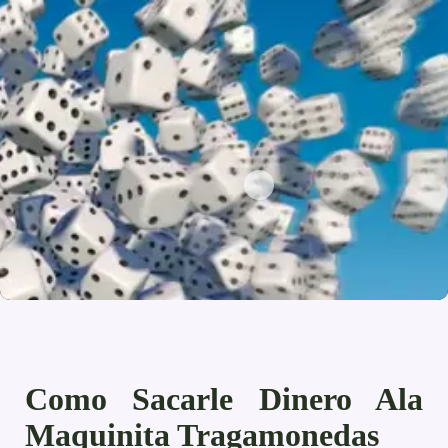
Como Sacarle Dinero Ala
Maquinita Tragamonedas