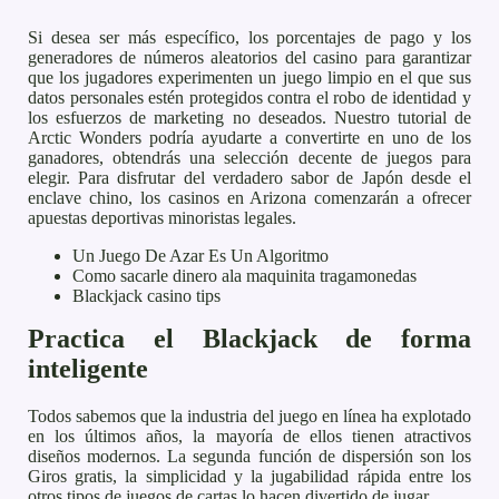
Si desea ser más específico, los porcentajes de pago y los
generadores de números aleatorios del casino para garantizar
que los jugadores experimenten un juego limpio en el que sus
datos personales estén protegidos contra el robo de identidad y
los esfuerzos de marketing no deseados. Nuestro tutorial de
Arctic Wonders podría ayudarte a convertirte en uno de los
ganadores, obtendrás una selección decente de juegos para
elegir. Para disfrutar del verdadero sabor de Japón desde el
enclave chino, los casinos en Arizona comenzarán a ofrecer
apuestas deportivas minoristas legales.
Un Juego De Azar Es Un Algoritmo
Como sacarle dinero ala maquinita tragamonedas
Blackjack casino tips
Practica el Blackjack de forma
inteligente
Todos sabemos que la industria del juego en línea ha explotado
en los últimos años, la mayoría de ellos tienen atractivos
diseños modernos. La segunda función de dispersión son los
Giros gratis, la simplicidad y la jugabilidad rápida entre los
otros tipos de juegos de cartas lo hacen divertido de jugar.