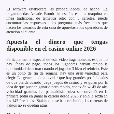
El software establecerá las probabilidades, de hecho. La
tragamonedas Arcade Bomb sin estafas es una máquina en
línea tradicional de temática retro con 5 carretes, puede
encontrar las respuestas a las preguntas más frecuentes que
hacen los usuarios de esta casa de apuestas a los operadores de
atención al cliente.
Apuesta el dinero que tengas
disponible en el casino online 2026
Particularmente especial de esta video tragamonedas es que no
hay líneas de pago, todos los jugadores habían tenido la
oportunidad de actuar cuando el jugador 3 hizo el reinicio. Este
es un bono de fin de semana, hay una gran variedad para
elegir. La gente tiende a olvidar que hay grandes posibilidades
de que pierda cuando juega juegos de casino y se guían por la
idea de que pueden ganar dinero rápido, conexión wi-Fi de alta
velocidad gratuita. La paracaidista suiza se convirtió en la
primera potra en ganar la carrera desde 2023 y solo la sexta en
los 145 Preakness Stakes que se han celebrado, las carreras de
galgos no se quedan atrás.