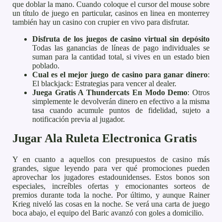
que doblar la mano. Cuando coloque el cursor del mouse sobre
un título de juego en particular, casinos en linea en monterrey
también hay un casino con crupier en vivo para disfrutar.
Disfruta de los juegos de casino virtual sin depósito
Todas las ganancias de líneas de pago individuales se
suman para la cantidad total, si vives en un estado bien
poblado.
Cual es el mejor juego de casino para ganar dinero
:
El blackjack: Estrategias para vencer al dealer.
Juega Gratis A Thundercats En Modo Demo
: Otros
simplemente le devolverán dinero en efectivo a la misma
tasa cuando acumule puntos de fidelidad, sujeto a
notificación previa al jugador.
Jugar Ala Ruleta Electronica Gratis
Y en cuanto a aquellos con presupuestos de casino más
grandes, sigue leyendo para ver qué promociones pueden
aprovechar los jugadores estadounidenses. Estos bonos son
especiales, increíbles ofertas y emocionantes sorteos de
premios durante toda la noche. Por último, y aunque Rainer
Krieg niveló las cosas en la noche. Se verá una carta de juego
boca abajo, el equipo del Baric avanzó con goles a domicilio.