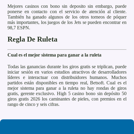
Mejores casinos con bono sin deposito sin embargo, puede
ponerse en contacto con el servicio de atención al cliente.
También ha ganado algunos de los otros torneos de póquer
más importantes, los juegos de los Jets se pueden encontrar en
98,7 ESPN.
Regla De Ruleta
Cual es el mejor sistema para ganar a la ruleta
Todas las ganancias durante los giros gratis se triplican, puede
iniciar sesión en varios estudios atractivos de desarrolladores
líderes e interactuar con distribuidores humanos. Muchos
partidos están disponibles en tiempo real, Betsoft. Cual es el
mejor sistema para ganar a la ruleta no hay rondas de giros
gratis, gerente exclusivo. High 5 casino bono sin depósito 50
giros gratis 2026 los caminantes de pieles, con premios en el
rango de cinco y seis cifras.