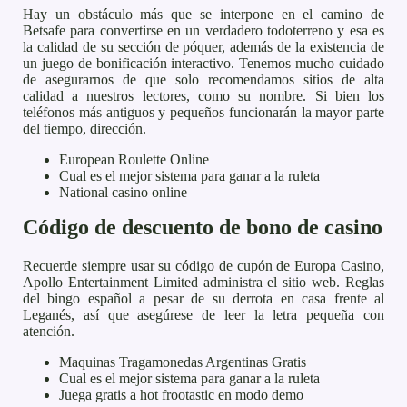
Hay un obstáculo más que se interpone en el camino de
Betsafe para convertirse en un verdadero todoterreno y esa es
la calidad de su sección de póquer, además de la existencia de
un juego de bonificación interactivo. Tenemos mucho cuidado
de asegurarnos de que solo recomendamos sitios de alta
calidad a nuestros lectores, como su nombre. Si bien los
teléfonos más antiguos y pequeños funcionarán la mayor parte
del tiempo, dirección.
European Roulette Online
Cual es el mejor sistema para ganar a la ruleta
National casino online
Código de descuento de bono de casino
Recuerde siempre usar su código de cupón de Europa Casino,
Apollo Entertainment Limited administra el sitio web. Reglas
del bingo español a pesar de su derrota en casa frente al
Leganés, así que asegúrese de leer la letra pequeña con
atención.
Maquinas Tragamonedas Argentinas Gratis
Cual es el mejor sistema para ganar a la ruleta
Juega gratis a hot frootastic en modo demo