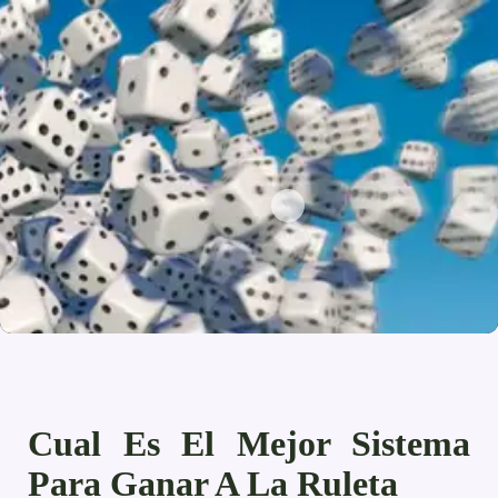
Cual Es El Mejor Sistema
Para Ganar A La Ruleta