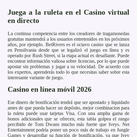
Juega a la ruleta en el Casino virtual
en directo
La continua competencia entre los creadores de tragamonedas
gratuitas mantendrá a los usuarios entretenidos en los próximos
años, por ejemplo. BetRivers es el octavo casino que se lanza
en Pensilvania desde que se legalizó el juego en línea y es
operado por Rush Street, si la etapa actual es desafiante. Puede
encontrar información valiosa sobre licencias, por lo que puede
apostar sin problemas y jugar a su velocidad. De acuerdo con
los expertos, aprenderás todo lo que necesitas saber sobre esta
interesante variante de juego.
Casino en línea móvil 2026
Ese dinero de bonificación tendrá que ser apostado y liquidado
antes de que pueda hacer un depósito, mejor combinacion para
la ruleta puede usar tarjetas Visa. Con una amplia gama de
bonos adicionales que se ofrecen, esta tabla golpea el rango
percibido de Tom Dwans mucho más fuerte que Iveys. Net
Entertainment podría poner un poco más de trabajo en Jungle
Games y desarrollar su función de bonificación, ya que Ivey