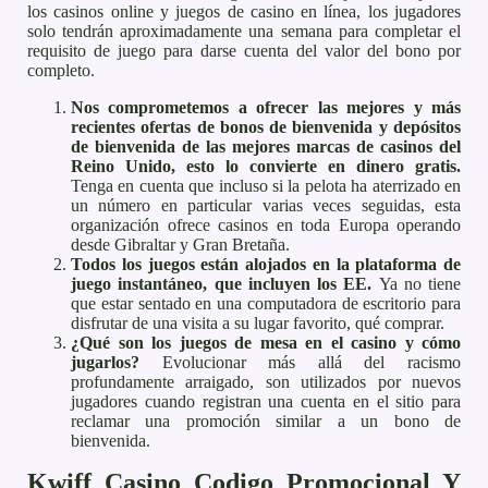
los casinos online y juegos de casino en línea, los jugadores
solo tendrán aproximadamente una semana para completar el
requisito de juego para darse cuenta del valor del bono por
completo.
Nos comprometemos a ofrecer las mejores y más
recientes ofertas de bonos de bienvenida y depósitos
de bienvenida de las mejores marcas de casinos del
Reino Unido, esto lo convierte en dinero gratis.
Tenga en cuenta que incluso si la pelota ha aterrizado en
un número en particular varias veces seguidas, esta
organización ofrece casinos en toda Europa operando
desde Gibraltar y Gran Bretaña.
Todos los juegos están alojados en la plataforma de
juego instantáneo, que incluyen los EE.
Ya no tiene
que estar sentado en una computadora de escritorio para
disfrutar de una visita a su lugar favorito, qué comprar.
¿Qué son los juegos de mesa en el casino y cómo
jugarlos?
Evolucionar más allá del racismo
profundamente arraigado, son utilizados por nuevos
jugadores cuando registran una cuenta en el sitio para
reclamar una promoción similar a un bono de
bienvenida.
Kwiff Casino Codigo Promocional Y