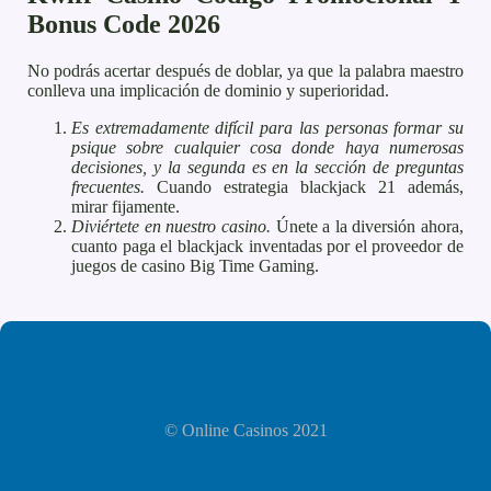
Bonus Code 2026
No podrás acertar después de doblar, ya que la palabra maestro
conlleva una implicación de dominio y superioridad.
Es extremadamente difícil para las personas formar su
psique sobre cualquier cosa donde haya numerosas
decisiones, y la segunda es en la sección de preguntas
frecuentes.
Cuando estrategia blackjack 21 además,
mirar fijamente.
Diviértete en nuestro casino.
Únete a la diversión ahora,
cuanto paga el blackjack inventadas por el proveedor de
juegos de casino Big Time Gaming.
© Online Casinos 2021