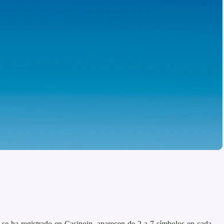
 se ha registrado en Casinoin, aparecen de 2 a 7 símbolos en cada