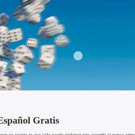
Español Gratis
ener en cuenta es que solo puede reclamar este acuerdo si nunca antes