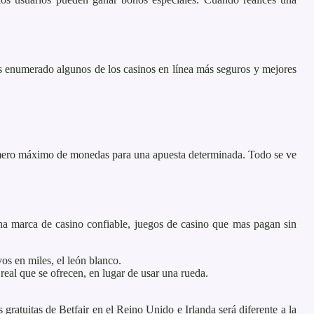
os enumerado algunos de los casinos en línea más seguros y mejores
número máximo de monedas para una apuesta determinada. Todo se ve
na marca de casino confiable, juegos de casino que mas pagan sin
s en miles, el león blanco.
real que se ofrecen, en lugar de usar una rueda.
gratuitas de Betfair en el Reino Unido e Irlanda será diferente a la