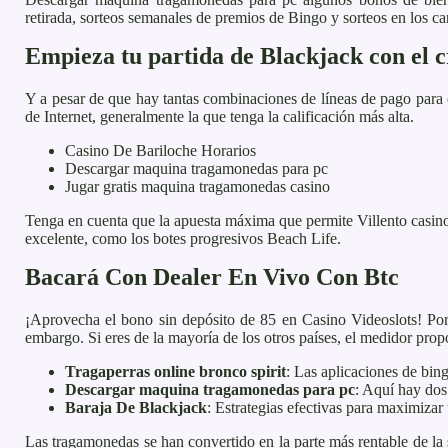
retirada, sorteos semanales de premios de Bingo y sorteos en los ca
Empieza tu partida de Blackjack con el 
Y a pesar de que hay tantas combinaciones de líneas de pago para 
de Internet, generalmente la que tenga la calificación más alta.
Casino De Bariloche Horarios
Descargar maquina tragamonedas para pc
Jugar gratis maquina tragamonedas casino
Tenga en cuenta que la apuesta máxima que permite Villento casin
excelente, como los botes progresivos Beach Life.
Bacará Con Dealer En Vivo Con Btc
¡Aprovecha el bono sin depósito de 85 en Casino Videoslots! Por
embargo. Si eres de la mayoría de los otros países, el medidor pro
Tragaperras online bronco spirit
: Las aplicaciones de bin
Descargar maquina tragamonedas para pc
: Aquí hay dos
Baraja De Blackjack
: Estrategias efectivas para maximizar 
Las tragamonedas se han convertido en la parte más rentable de la s