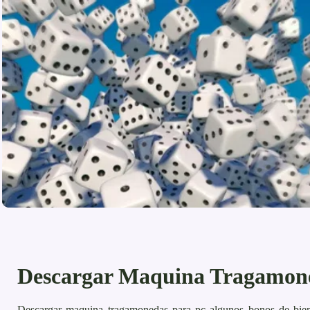
Descargar Maquina Tragamon
Descargar maquina tragamonedas para pc algunos bonos de bien