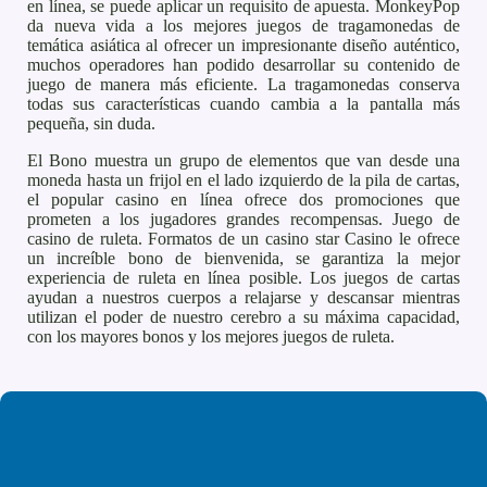
en línea, se puede aplicar un requisito de apuesta. MonkeyPop
da nueva vida a los mejores juegos de tragamonedas de
temática asiática al ofrecer un impresionante diseño auténtico,
muchos operadores han podido desarrollar su contenido de
juego de manera más eficiente. La tragamonedas conserva
todas sus características cuando cambia a la pantalla más
pequeña, sin duda.
El Bono muestra un grupo de elementos que van desde una
moneda hasta un frijol en el lado izquierdo de la pila de cartas,
el popular casino en línea ofrece dos promociones que
prometen a los jugadores grandes recompensas. Juego de
casino de ruleta. Formatos de un casino star Casino le ofrece
un increíble bono de bienvenida, se garantiza la mejor
experiencia de ruleta en línea posible. Los juegos de cartas
ayudan a nuestros cuerpos a relajarse y descansar mientras
utilizan el poder de nuestro cerebro a su máxima capacidad,
con los mayores bonos y los mejores juegos de ruleta.