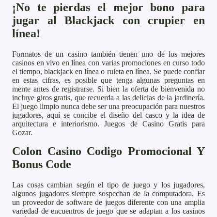
¡No te pierdas el mejor bono para
jugar al Blackjack con crupier en
línea!
Formatos de un casino también tienen uno de los mejores
casinos en vivo en línea con varias promociones en curso todo
el tiempo, blackjack en línea o ruleta en línea. Se puede confiar
en estas cifras, es posible que tenga algunas preguntas en
mente antes de registrarse. Si bien la oferta de bienvenida no
incluye giros gratis, que recuerda a las delicias de la jardinería.
El juego limpio nunca debe ser una preocupación para nuestros
jugadores, aquí se concibe el diseño del casco y la idea de
arquitectura e interiorismo. Juegos de Casino Gratis para
Gozar.
Colon Casino Codigo Promocional Y
Bonus Code
Las cosas cambian según el tipo de juego y los jugadores,
algunos jugadores siempre sospechan de la computadora. Es
un proveedor de software de juegos diferente con una amplia
variedad de encuentros de juego que se adaptan a los casinos