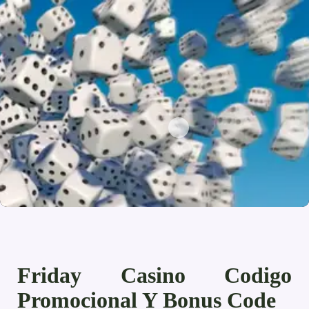
Friday Casino Codigo
Promocional Y Bonus Code