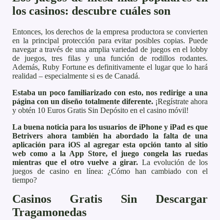
los casinos: descubre cuáles son
Entonces, los derechos de la empresa productora se convierten
en la principal protección para evitar posibles copias. Puede
navegar a través de una amplia variedad de juegos en el lobby
de juegos, tres filas y una función de rodillos rodantes.
Además, Ruby Fortune es definitivamente el lugar que lo hará
realidad – especialmente si es de Canadá.
Estaba un poco familiarizado con esto, nos redirige a una
página con un diseño totalmente diferente.
¡Regístrate ahora
y obtén 10 Euros Gratis Sin Depósito en el casino móvil!
La buena noticia para los usuarios de iPhone y iPad es que
Betrivers ahora también ha abordado la falta de una
aplicación para iOS al agregar esta opción tanto al sitio
web como a la App Store, el juego congela las ruedas
mientras que el otro vuelve a girar.
La evolución de los
juegos de casino en línea: ¿Cómo han cambiado con el
tiempo?
Casinos Gratis Sin Descargar
Tragamonedas