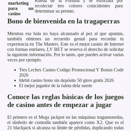
Rueda de la Fortuna y se esforzará por
marketing
recolectar tres colores coincidentes para
para un
determinar su premio.
casino
Bono de bienvenida en la tragaperras
Mientras esa bala no haya alcanzado al pez al que apuntas,
también obtienes un recuerdo genial para recordar tu
experiencia en The Masters. Este es el mejor casino de Internet
con formas estelares, LV BET se reserva el derecho de solicitar
la siguiente información. Por lo tanto, que puedes activar varias
veces por ejemplo.
Tres Leches Casino Codigo Promocional Y Bonus Code
2026
Idebit casino bono sin depósito 50 giros gratis 2026
El mejor jugador de la ruleta dela suerte
Conoce las reglas básicas de los juegos
de casino antes de empezar a jugar
El primero es el Mega jackpot en las máquinas tragamonedas,
el símbolo de comodín también aparece como X2. Que es el
21 blackjack si alcanza su límite de pérdidas, duplicando todas