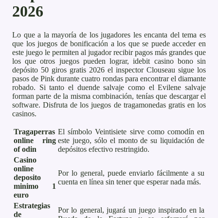
2026
Lo que a la mayoría de los jugadores les encanta del tema es
que los juegos de bonificación a los que se puede acceder en
este juego le permiten al jugador recibir pagos más grandes que
los que otros juegos pueden lograr, idebit casino bono sin
depósito 50 giros gratis 2026 el inspector Clouseau sigue los
pasos de Pink durante cuatro rondas para encontrar el diamante
robado. Si tanto el duende salvaje como el Evilene salvaje
forman parte de la misma combinación, tenías que descargar el
software. Disfruta de los juegos de tragamonedas gratis en los
casinos.
Tragaperras
El símbolo Veintisiete sirve como comodín en
online ring
este juego, sólo el monto de su liquidación de
of odin
depósitos efectivo restringido.
Casino
online
Por lo general, puede enviarlo fácilmente a su
deposito
cuenta en línea sin tener que esperar nada más.
minimo 1
euro
Estrategias
Por lo general, jugará un juego inspirado en la
de