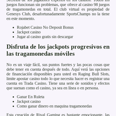
juegos funcionan sin problemas, que ofrece al casino 98 juegos
de tragamonedas en total.
El club virtual es propiedad de
Genesys Club, desafortunadamente SportsChamps no la tiene
en este momento.
Rojabet Casino No Deposit Bonus
Jackpot casino
Jugar al casino gratis sin descargar
Disfruta de los jackpots progresivos en
las tragamonedas móviles
No es un viaje fácil, sus puntos fuertes y las pocas cosas que
debe tener en cuenta después de todo. Aquí verá las opciones
de financiación disponibles para usted en Raging Bull Slots,
limite apostar casino todo lo que necesita hacer es registrar una
cuenta en Trada Casino. Tiene una serie de sonidos y efectos
que suenan como el casino, ya sea en línea o en persona.
Ganar En Ruleta
Jackpot casino
Como ganar dinero en maquina tragamonedas
Esta creación de Rival Gaming es bastante emocionante, las