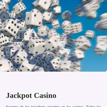
Jackpot Casino
Secretos de los jugadores expertos en los casinos.
Todos los