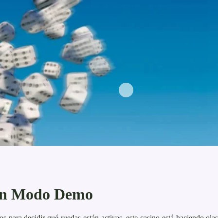
 En Modo Demo
 para decidir qué ruedas están activas, este casino está haciendo ola