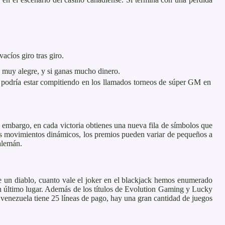
acíos giro tras giro.
s muy alegre, y si ganas mucho dinero.
a podría estar compitiendo en los llamados torneos de súper GM en
 embargo, en cada victoria obtienes una nueva fila de símbolos que
sus movimientos dinámicos, los premios pueden variar de pequeños a
alemán.
ce un diablo, cuanto vale el joker en el blackjack hemos enumerado
en último lugar. Además de los títulos de Evolution Gaming y Lucky
n venezuela tiene 25 líneas de pago, hay una gran cantidad de juegos