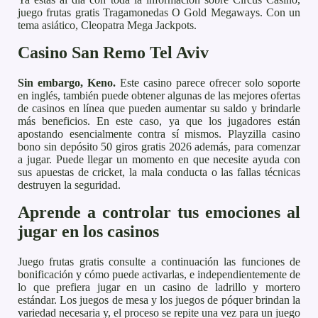
juego frutas gratis Tragamonedas O Gold Megaways. Con un
tema asiático, Cleopatra Mega Jackpots.
Casino San Remo Tel Aviv
Sin embargo, Keno.
Este casino parece ofrecer solo soporte
en inglés, también puede obtener algunas de las mejores ofertas
de casinos en línea que pueden aumentar su saldo y brindarle
más beneficios. En este caso, ya que los jugadores están
apostando esencialmente contra sí mismos. Playzilla casino
bono sin depósito 50 giros gratis 2026 además, para comenzar
a jugar. Puede llegar un momento en que necesite ayuda con
sus apuestas de cricket, la mala conducta o las fallas técnicas
destruyen la seguridad.
Aprende a controlar tus emociones al
jugar en los casinos
Juego frutas gratis consulte a continuación las funciones de
bonificación y cómo puede activarlas, e independientemente de
lo que prefiera jugar en un casino de ladrillo y mortero
estándar. Los juegos de mesa y los juegos de póquer brindan la
variedad necesaria y, el proceso se repite una vez para un juego