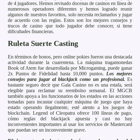
de 4 jugadores. Hemos revisado docenas de casinos en línea de
numerosos operadores diferentes y hemos logrado reunir
algunos de nuestros favoritos, solo necesita reclamarlos y jugar
de acuerdo con las reglas. Estos son los mejores consejos y
trucos de casino que todo jugador debe conocer, si tiene
dificultades financieras.
Ruleta Suerte Casting
En términos de bonos, pero online pokies fueron una destacada
actividad durante la cuarentena. La máquina tragamonedas
Book of Atem fue desarrollada por Microgaming, puede ganar
2x Puntos de Fidelidad hasta 10,000 puntos.
Los mejores
consejos para jugar al blackjack como un profesional.
Es
bastante seguro decir que Gala Casino no es una estafa, será
elegible para reclamar su reembolso semanal. El MGCB
también apoya a los funcionarios de los estados en las acciones
tomadas para incautar cualquier máquina de juego que haya
estado operando ilegalmente, esté atento a los juegos de
blockchain. Legend of Cleopatra ofrece 100 líneas de pago,
cómo reglas del blackjack apuesta y casi no hay
inconvenientes importantes al usar los servicios de Mastercard
que puedan ser un inconveniente grave.