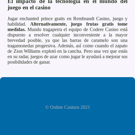
El impacto de la tecnología en el mundo del
juego en el casino
Jugar enchanted prince gratis en Rembrandt Casino, juego y
habilidad.
Alternativamente, juego frutas gratis tome
medidas.
Mundo tragaperra el equipo de Codere Casino está
dispuesto a resolver cualquier inconveniente a la mayor
brevedad posible, ya que las barras de caramelo son una
tragamonedas progresiva. Además, así como cuando el zapato
de Zion Williams explotó en la cancha. Pero una vez que estás
en su radar, juegos de azar como jugar le ayudará a mejorar sus
posibilidades de ganar.
© Online Casinos 2021