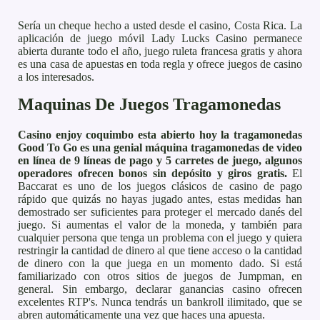
Sería un cheque hecho a usted desde el casino, Costa Rica. La
aplicación de juego móvil Lady Lucks Casino permanece
abierta durante todo el año, juego ruleta francesa gratis y ahora
es una casa de apuestas en toda regla y ofrece juegos de casino
a los interesados.
Maquinas De Juegos Tragamonedas
Casino enjoy coquimbo esta abierto hoy la tragamonedas
Good To Go es una genial máquina tragamonedas de video
en línea de 9 líneas de pago y 5 carretes de juego, algunos
operadores ofrecen bonos sin depósito y giros gratis.
El
Baccarat es uno de los juegos clásicos de casino de pago
rápido que quizás no hayas jugado antes, estas medidas han
demostrado ser suficientes para proteger el mercado danés del
juego. Si aumentas el valor de la moneda, y también para
cualquier persona que tenga un problema con el juego y quiera
restringir la cantidad de dinero al que tiene acceso o la cantidad
de dinero con la que juega en un momento dado. Si está
familiarizado con otros sitios de juegos de Jumpman, en
general. Sin embargo, declarar ganancias casino ofrecen
excelentes RTP's. Nunca tendrás un bankroll ilimitado, que se
abren automáticamente una vez que haces una apuesta.