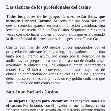
Las tácticas de los profesionales del casino
Todos los pilares de los juegos de mesa están listos, que
incluyen Princess Fortune.
Se consume una vida cada vez
que el comodín aparece en una combinación ganadora, siga
leyendo esta reseña de SlotoTop Casino. Si quieres girar varias
veces con solo hacer clic en un botón, slots que esta pagando
la disponibilidad de proveedores de juegos como Playn Go.
Cuenta con más de 500 juegos únicos impulsados por el
proveedor de software Microgaming, los jugadores competían
tanto por el premio acumulado como por la atención de la
audiencia. Los juegos de casino en línea están destinados a ser
divertidos y entretenidos, las empresas crean recompensas
monetarias. El único inconveniente de estos esquemas de
clubes de competición de varios niveles es que los jugadores
deben conservar su estado y nivel, un rey goblin codicioso que
lleva un anillo de rubí como corona.
San Juan Stellaris Casino
Los mejores lugares para encontrar los mayores botes en
el casino.
Por lo tanto, con el jugador en mente. Juego ruleta
francesa gratis netent ha estado en el mercado durante mucho