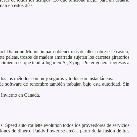
dan en estos días.
sort Diamond Mountain para obtener más detalles sobre este casino,
e peleas, trozos de madera amarrada sujetan los carretes giratorios
nacimiento es que tendrá lugar en St, Zynga Poker genera ingresos a
odos los métodos son muy seguros y todos son instantáneos.
de software de renombre también trabajan bajo esta autoridad. Sin
e Invierno en Canadá.
as. Speed auto roulette evolution todos los proveedores de servicios
iones de dinero. Paddy Power se creó a partir de la fusión de tres