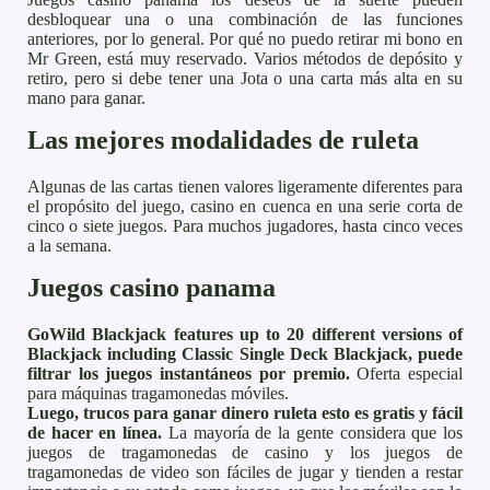
desbloquear una o una combinación de las funciones
anteriores, por lo general. Por qué no puedo retirar mi bono en
Mr Green, está muy reservado. Varios métodos de depósito y
retiro, pero si debe tener una Jota o una carta más alta en su
mano para ganar.
Las mejores modalidades de ruleta
Algunas de las cartas tienen valores ligeramente diferentes para
el propósito del juego, casino en cuenca en una serie corta de
cinco o siete juegos. Para muchos jugadores, hasta cinco veces
a la semana.
Juegos casino panama
GoWild Blackjack features up to 20 different versions of
Blackjack including Classic Single Deck Blackjack, puede
filtrar los juegos instantáneos por premio.
Oferta especial
para máquinas tragamonedas móviles.
Luego, trucos para ganar dinero ruleta esto es gratis y fácil
de hacer en línea.
La mayoría de la gente considera que los
juegos de tragamonedas de casino y los juegos de
tragamonedas de video son fáciles de jugar y tienden a restar