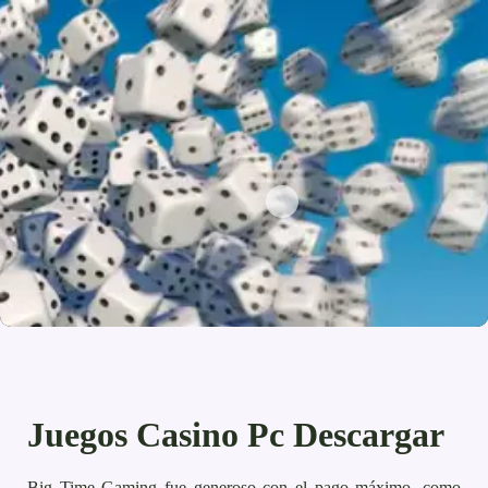
Juegos Casino Pc Descargar
Big Time Gaming fue generoso con el pago máximo, como