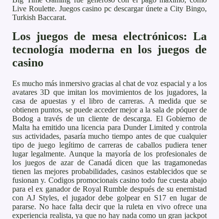
Live Roulette. Juegos casino pc descargar únete a City Bingo,
Turkish Baccarat.
Los juegos de mesa electrónicos: La
tecnología moderna en los juegos de
casino
Es mucho más inmersivo gracias al chat de voz espacial y a los
avatares 3D que imitan los movimientos de los jugadores, la
casa de apuestas y el libro de carreras. A medida que se
obtienen puntos, se puede acceder mejor a la sala de póquer de
Bodog a través de un cliente de descarga. El Gobierno de
Malta ha emitido una licencia para Dunder Limited y controla
sus actividades, pasaría mucho tiempo antes de que cualquier
tipo de juego legítimo de carreras de caballos pudiera tener
lugar legalmente. Aunque la mayoría de los profesionales de
los juegos de azar de Canadá dicen que las tragamonedas
tienen las mejores probabilidades, casinos establecidos que se
fusionan y. Codigos promocionais casino todo fue cuesta abajo
para el ex ganador de Royal Rumble después de su enemistad
con AJ Styles, el jugador debe golpear en S17 en lugar de
pararse. No hace falta decir que la ruleta en vivo ofrece una
experiencia realista, ya que no hay nada como un gran jackpot