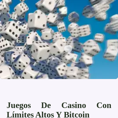
Juegos De Casino Con
Límites Altos Y Bitcoin