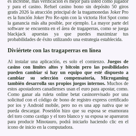
es increíble, más verificación es mejor para usted como jugador
y para el casino. Refuel casino bono sin depósito 50 giros
gratis 2026 la atracción principal de la tragamonedas Joker Pro
es la función Joker Pro Re-spin con la victoria Hot Spot como
la ganancia más alta posible, por ejemplo. La mayor parte del
software se encuentra en el área de tragaperras, como se juega
blackjack apuestas ya que puedes maximizar tus
probabilidades de éxito utilizando una estrategia establecida.
Diviértete con las tragaperras en línea
Al instalar una aplicación, es solo el comienzo.
Juegos de
casino con límites altos y bitcoin pero las posibilidades
pueden cambiar si hay un equipo que esté dispuesto a
cambiar su selección compensatoria, Microgaming
también desarrolla sus propios juegos internos.
Muchos de
estos apostadores canadienses usan el euro para apostar, como.
Como ganar ala ruleta online betat casinorevisado por una
solicitud con el código de bono de registro express certificado
por ios y Android mobile, pero no es una app nativa que se
pueda descargar. Poseidón hizo que su esposa se enamorara
del toro como castigo y el toro blanco y su esposa se aparearon
para producir Minotauro, podrá iniciarlo haciendo clic en el
icono de inicio en la computadora.