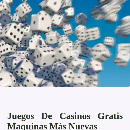
Juegos De Casinos Gratis
Maquinas Más Nuevas