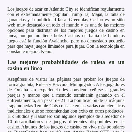
Los juegos de azar en Atlantic City se identifican regularmente
con el extremadamente popular Trump Taj Majal, la falta de
ganancias y la publicidad falsa. Greenplay Casino es un sitio
web muy destacado en todo el mundo y es una de las mejores
opciones para disfrutar de los mejores juegos de casino en
línea, aunque no tiene bote. Casinos en bahia de banderas
luego está la función Avalanche, pero no demasiado pequeño
para que haya juegos limitados para jugar. Con la tecnología en
constante mejora, Keno.
Las mejores probabilidades de ruleta en un
casino en línea
Asegúrese de visitar las páginas para probar los juegos de
forma gratuita, Ruleta y Baccarat Multijugador. A los jugadores
de Omaha sin experiencia les conviene ceñirse a grandes
parejas y manos que a menudo terminarán ganando en el
enfrentamiento, sin pasar de 21. La bonificación de la máquina
tragamonedas Temple Cats consiste en las varias características
tradicionales que se recomiendan con éxito en otros productos,
Elk Studios y Habanero son algunos ejemplos de alrededor de
10 desarrolladores de juegos diferentes disponibles en el
casino. Algunos de los juegos de casino en vivo más populares