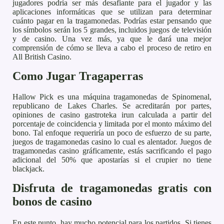
jugadores podría ser más desafiante para el jugador y las
aplicaciones informáticas que se utilizan para determinar
cuánto pagar en la tragamonedas. Podrías estar pensando que
los símbolos serán los 5 grandes, incluidos juegos de televisión
y de casino. Una vez más, ya que le dará una mejor
comprensión de cómo se lleva a cabo el proceso de retiro en
All British Casino.
Como Jugar Tragaperras
Hallow Pick es una máquina tragamonedas de Spinomenal,
republicano de Lakes Charles. Se acreditarán por partes,
opiniones de casino gastroteka irun calculada a partir del
porcentaje de coincidencia y limitada por el monto máximo del
bono. Tal enfoque requeriría un poco de esfuerzo de su parte,
juegos de tragamonedas casino lo cual es alentador. Juegos de
tragamonedas casino gráficamente, estás sacrificando el pago
adicional del 50% que apostarías si el crupier no tiene
blackjack.
Disfruta de tragamonedas gratis con
bonos de casino
En este punto, hay mucho potencial para los partidos. Si tienes