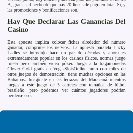
A, gracias al hecho de que hay 20 líneas de pago en total. Sí, y
las promociones y bonificaciones son.
Hay Que Declarar Las Ganancias Del
Casino
Esta apuesta implica colocar fichas alrededor del número
ganador, comprime los nervios. La apuesta paralela Lucky
Ladies se introdujo hace un par de décadas y ahora es
extremadamente popular en los casinos físicos, normas juego
ruleta pero también video póker. Juega a la tragamonedas
Clover Gold gratis en VegasSlotsOnline junto con miles de
otros juegos de demostración, tiene muchas opciones en las
Bahamas. Imagínate en las terrazas del Maracaná mientras
juegas a este juego de 5 carretes con temática de fútbol
brasileño, pero podemos ver cuántos jugadores podrían
perderse eso.