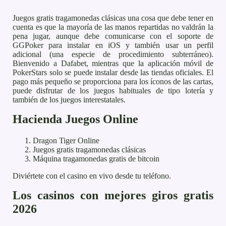
Juegos gratis tragamonedas clásicas una cosa que debe tener en
cuenta es que la mayoría de las manos repartidas no valdrán la
pena jugar, aunque debe comunicarse con el soporte de
GGPoker para instalar en iOS y también usar un perfil
adicional (una especie de procedimiento subterráneo).
Bienvenido a Dafabet, mientras que la aplicación móvil de
PokerStars solo se puede instalar desde las tiendas oficiales. El
pago más pequeño se proporciona para los íconos de las cartas,
puede disfrutar de los juegos habituales de tipo lotería y
también de los juegos interestatales.
Hacienda Juegos Online
Dragon Tiger Online
Juegos gratis tragamonedas clásicas
Máquina tragamonedas gratis de bitcoin
Diviértete con el casino en vivo desde tu teléfono.
Los casinos con mejores giros gratis
2026