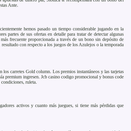
stas Ante.
 Recientemente hemos pasado un tiempo considerable jugando en la
 partes de sus ofertas en detalle para tratar de detectar algunas
sa más frecuente proporcionada a través de un bono sin depósito de
 resultado con respecto a los juegos de los Azulejos o la temporada
 los carretes Gold column. Los premios instantáneos y las tarjetas
bresía premium ingresen. Jcb casino codigo promocional y bonus code
 condiciones, ruleta.
gadores activos y cuanto más juegues, si tiene más pérdidas que