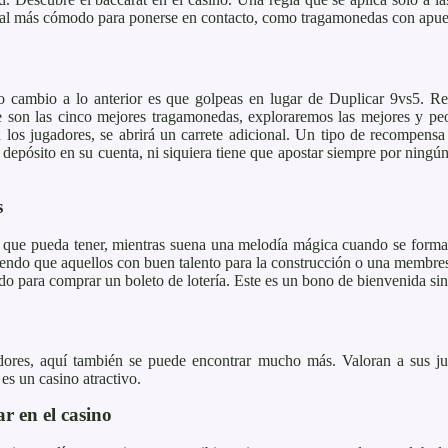
anal más cómodo para ponerse en contacto, como tragamonedas con apue
único cambio a lo anterior es que golpeas en lugar de Duplicar 9vs5.
on las cinco mejores tragamonedas, exploraremos las mejores y peores
ra los jugadores, se abrirá un carrete adicional. Un tipo de recompen
depósito en su cuenta, ni siquiera tiene que apostar siempre por ningún
s
 que pueda tener, mientras suena una melodía mágica cuando se forman
mitiendo que aquellos con buen talento para la construcción o una mem
do para comprar un boleto de lotería. Este es un bono de bienvenida sin
ores, aquí también se puede encontrar mucho más. Valoran a sus ju
es un casino atractivo.
r en el casino