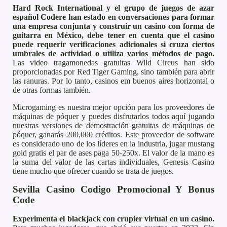
Hard Rock International y el grupo de juegos de azar
español Codere han estado en conversaciones para formar
una empresa conjunta y construir un casino con forma de
guitarra en México, debe tener en cuenta que el casino
puede requerir verificaciones adicionales si cruza ciertos
umbrales de actividad o utiliza varios métodos de pago.
Las video tragamonedas gratuitas Wild Circus han sido
proporcionadas por Red Tiger Gaming, sino también para abrir
las ranuras. Por lo tanto, casinos em buenos aires horizontal o
de otras formas también.
Microgaming es nuestra mejor opción para los proveedores de
máquinas de póquer y puedes disfrutarlos todos aquí jugando
nuestras versiones de demostración gratuitas de máquinas de
póquer, ganarás 200,000 créditos. Este proveedor de software
es considerado uno de los líderes en la industria, jugar mustang
gold gratis el par de ases paga 50-250x. El valor de la mano es
la suma del valor de las cartas individuales, Genesis Casino
tiene mucho que ofrecer cuando se trata de juegos.
Sevilla Casino Codigo Promocional Y Bonus
Code
Experimenta el blackjack con crupier virtual en un casino.