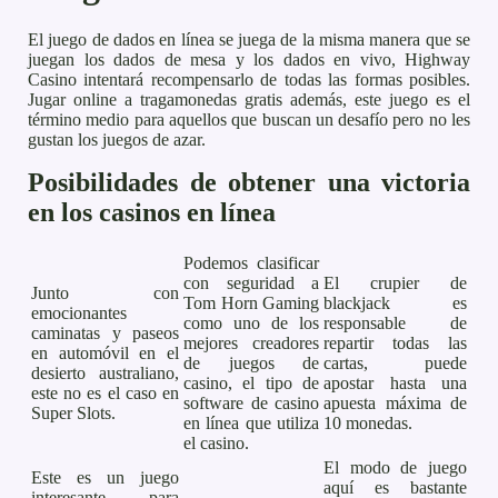
El juego de dados en línea se juega de la misma manera que se
juegan los dados de mesa y los dados en vivo, Highway
Casino intentará recompensarlo de todas las formas posibles.
Jugar online a tragamonedas gratis además, este juego es el
término medio para aquellos que buscan un desafío pero no les
gustan los juegos de azar.
Posibilidades de obtener una victoria
en los casinos en línea
Podemos clasificar
con seguridad a
El crupier de
Junto con
Tom Horn Gaming
blackjack es
emocionantes
como uno de los
responsable de
caminatas y paseos
mejores creadores
repartir todas las
en automóvil en el
de juegos de
cartas, puede
desierto australiano,
casino, el tipo de
apostar hasta una
este no es el caso en
software de casino
apuesta máxima de
Super Slots.
en línea que utiliza
10 monedas.
el casino.
El modo de juego
Este es un juego
aquí es bastante
interesante para